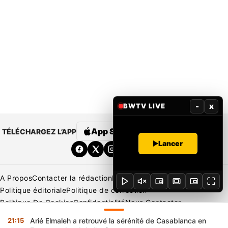
-
x
BWTV LIVE
App Store
Google Play
TÉLÉCHARGEZ L’APP
Lancer
A Propos
Contacter la rédaction
Rédaction
Mentions légales
Politique éditoriale
Politique de correction
Politique De Cookies
Confidentialité
Nous Contacter
Applications
BeNews | France
BeNews | Ivoire
21:15
Arié Elmaleh a retrouvé la sérénité de Casablanca en
Copyright © 2026 BENIN WEB TV | Tous Droits Réservés