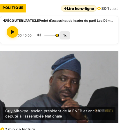
POLITIQUE
↓
Lire hors-ligne
801
vues
🎧 ÉCOUTER L'ARTICLE
Projet d’assassinat de leader du parti Les Démocrates: Mitokpè évoque des sources
🔊
0:00
/
0:00
1x
Guy Mitokpè, ancien président de la FNEB et ancien
député à l'assemblée Nationale
2 min de lecture