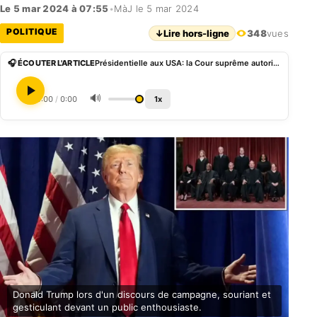
Le 5 mar 2024 à 07:55
•
MàJ le 5 mar 2024
POLITIQUE
↓
Lire hors-ligne
348
vues
🎧 ÉCOUTER L'ARTICLE
Présidentielle aux USA: la Cour suprême autorise Donald Trump à se présenter dans le Colorado
🔊
0:00
/
0:00
1x
Donald Trump lors d'un discours de campagne, souriant et
gesticulant devant un public enthousiaste.