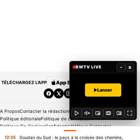
-
x
BWTV LIVE
App Store
Google Play
TÉLÉCHARGEZ L’APP
Lancer
A Propos
Contacter la rédaction
Rédaction
Mentions légales
Politique éditoriale
Politique de correction
Politique De Cookies
Confidentialité
Nous Contacter
Applications
BeNews | France
BeNews | Ivoire
12:35
Soudan du Sud : le pays à la croisée des chemins,