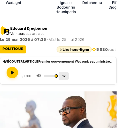
Wadagni
Ignace
Détchénou
Fifamin
Bodounrin
Djogbénou
Hounkpatin
Edouard Djogbénou
Voir tous ses articles
Le 25 mai 2026 à 07:35
•
MàJ le 25 mai 2026
POLITIQUE
↓
Lire hors-ligne
5 830
vues
🎧 ÉCOUTER L'ARTICLE
Premier gouvernement Wadagni: sept ministres reconduits de l’équipe Talon
🔊
0:00
/
0:00
1x