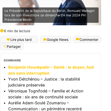
Le Président de la République du Bénin, Romuald Wadagni
lors de son investiture ce dimanche 24 mai 2024 PH:
Présidence Bénin
6 min de lecture
Lire plus tard
Google News
Commenter
Partager
SOMMAIRE
Benjamin Hounkpatin – Santé : le doyen, huit
ans sans interruption
Yvon Détchénou – Justice : la stabilité
judiciaire préservée
Véronique Tognifodé – Famille et Action
sociale : six ans de continuité sociale
Aurélie Adam-Soulé Zoumarou –
Communication : un périmètre recentré