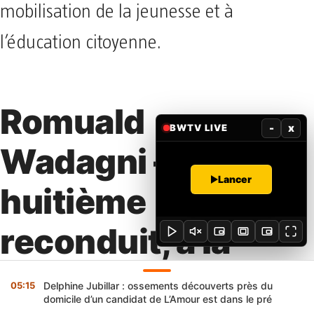
mobilisation de la jeunesse et à
l’éducation citoyenne.
Romuald
-
x
BWTV LIVE
Wadagni – le
Lancer
huitième
reconduit, à la
présidence
05:15
Delphine Jubillar : ossements découverts près du
domicile d’un candidat de L’Amour est dans le pré