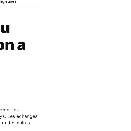
eligieuses
au
on a
vrier les
ays. Les échanges
ion des cultes.