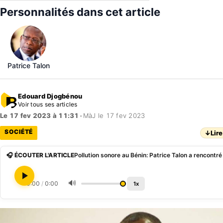
Personnalités dans cet article
Patrice Talon
Edouard Djogbénou
Voir tous ses articles
Le 17 fev 2023 à 11:31
•
MàJ le 17 fev 2023
SOCIÉTÉ
↓
Lire
🎧 ÉCOUTER L'ARTICLE
🔊
0:00
/
0:00
1x