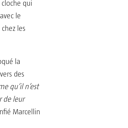
a cloche qui
 avec le
 chez les
oqué la
avers des
me qu’il n’est
r de leur
onfié Marcellin