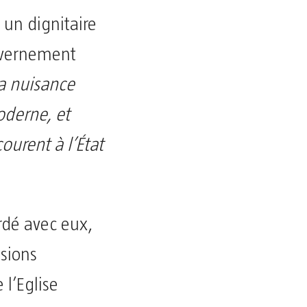
 un dignitaire
ouvernement
la nuisance
oderne, et
ourent à l’État
ordé avec eux,
ssions
 l’Eglise