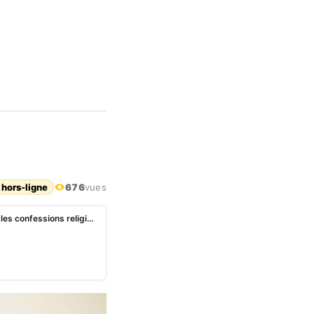
 hors-ligne
676
vues
Pollution sonore au Bénin: Patrice Talon a rencontré les confessions religieuses