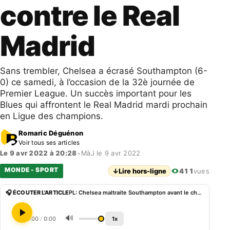
contre le Real
Madrid
Sans trembler, Chelsea a écrasé Southampton (6-
0) ce samedi, à l’occasion de la 32è journée de
Premier League. Un succès important pour les
Blues qui affrontent le Real Madrid mardi prochain
en Ligue des champions.
Romaric Déguénon
Voir tous ses articles
Le 9 avr 2022 à 20:28
•
MàJ le 9 avr 2022
MONDE - SPORT
↓
Lire hors-ligne
411
vues
🎧 ÉCOUTER L'ARTICLE
PL: Chelsea maltraite Southampton avant le choc contre le Real Madrid
🔊
0:00
/
0:00
1x