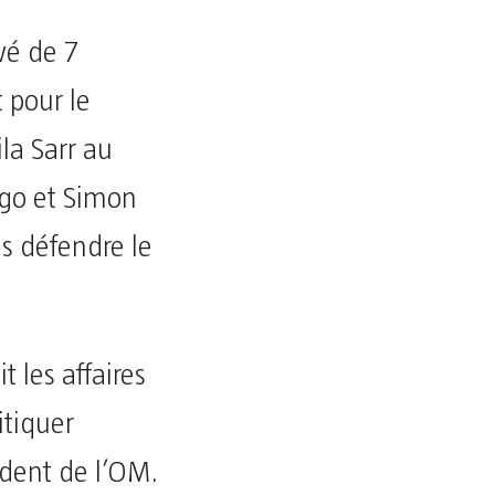
vé de 7
 pour le
la Sarr au
go et Simon
s défendre le
 les affaires
itiquer
ident de l’OM.