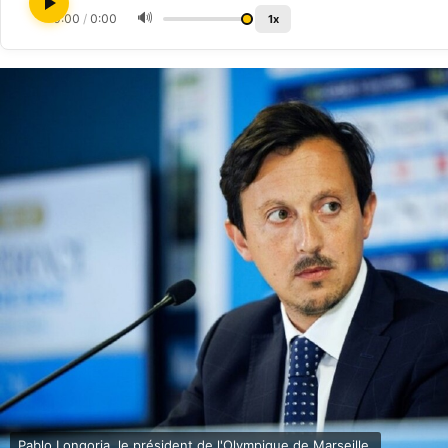
🔊
0:00
/
0:00
1x
Pablo Longoria, le président de l'Olympique de Marseille,