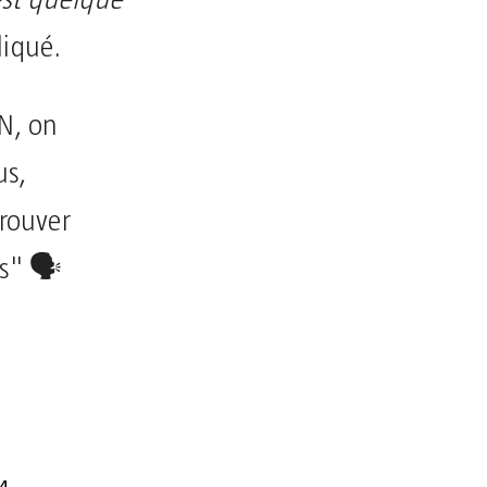
est quelque
pliqué.
N, on
us,
trouver
ts" 🗣