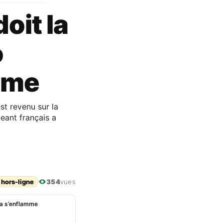
oit la
o
mme
st revenu sur la
eant français a
 hors-ligne
354
vues
ia s’enflamme