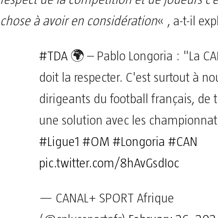
respect de la compétition et de joueurs c’
chose à avoir en considération
« , a-t-il ex
#TDA
🌍 – Pablo Longoria : "La CA
doit la respecter. C'est surtout à no
dirigeants du football français, de 
une solution avec les championna
#Ligue1
#OM
#Longoria
#CAN
pic.twitter.com/8hAvGsdIoc
— CANAL+ SPORT Afrique