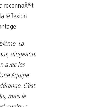
ia reconnaÃ®t
a réflexion
vantage.
oblème. La
ous, dirigeants
on avec les
’une équipe
dérange. C’est
ts, mais le