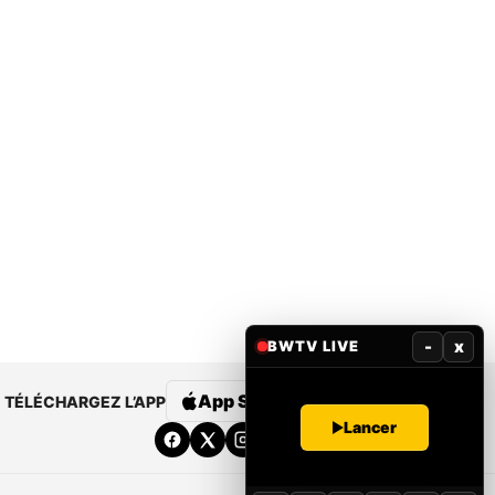
-
x
BWTV LIVE
App Store
Google Play
TÉLÉCHARGEZ L’APP
Lancer