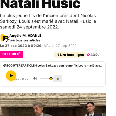
Natali Husic
Le plus jeune fils de l’ancien président Nicolas
Sarkozy, Louis s’est marié avec Natali Husic le
samedi 24 septembre 2022.
Angèle M. ADANLE
Voir tous ses articles
Le 27 sep 2022 à 09:29
•
MàJ le 27 sep 2022
CÉLÉBRITÉ
↓
Lire hors-ligne
439
vues
🎧 ÉCOUTER L'ARTICLE
Nicolas Sarkozy : son jeune fils Louis marié avec Natali Husic
🔊
0:00
/
0:00
1x