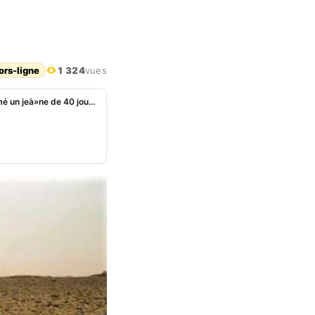
ors-ligne
1 324
vues
Mozambique: Un pasteur décède après avoir entamé un jeà»ne de 40 jours comme Jésus