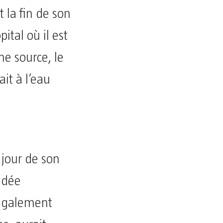
la fin de son
pital où il est
e source, le
it à l’eau
e
 jour de son
adée
 également