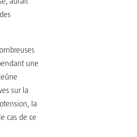
e, aurait
 des
 nombreuses
 pendant une
jeûne
es sur la
otension, la
le cas de ce