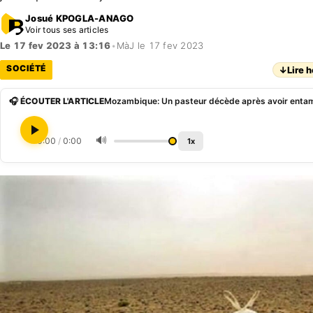
Josué KPOGLA-ANAGO
Voir tous ses articles
Le 17 fev 2023 à 13:16
•
MàJ le 17 fev 2023
SOCIÉTÉ
↓
Lire h
🎧 ÉCOUTER L'ARTICLE
🔊
0:00
/
0:00
1x