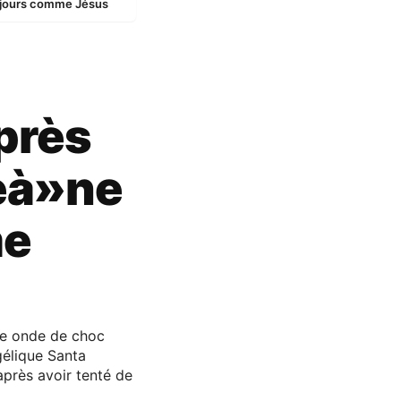
 jours comme Jésus
près
jeà»ne
me
ne onde de choc
gélique Santa
après avoir tenté de