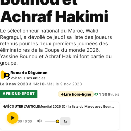
Achraf Hakimi
Le sélectionneur national du Maroc, Walid
Regragui, a dévoilé ce jeudi sa liste des joueurs
retenus pour les deux premières journées des
éliminatoires de la Coupe du monde 2026.
Yassine Bounou et Achraf Hakimi font partie du
groupe.
Romaric Déguénon
Voir tous ses articles
Le 9 nov 2023 à 14:10
•
MàJ le 9 nov 2023
AFRIQUE-SPORT
↓
Lire hors-ligne
1 306
vues
🎧 ÉCOUTER L'ARTICLE
Mondial 2026 (Q): la liste du Maroc avec Bounou et Achraf Hakimi
🔊
0:00
/
0:00
1x