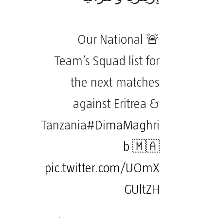
🚨 Our National
Team’s Squad list for
the next matches
against Eritrea &
Tanzania
#DimaMaghri
b
🇲🇦
pic.twitter.com/UOmX
GUltZH