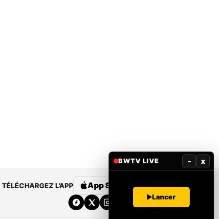
-
x
BWTV LIVE
App Store
Google Play
TÉLÉCHARGEZ L’APP
Lancer