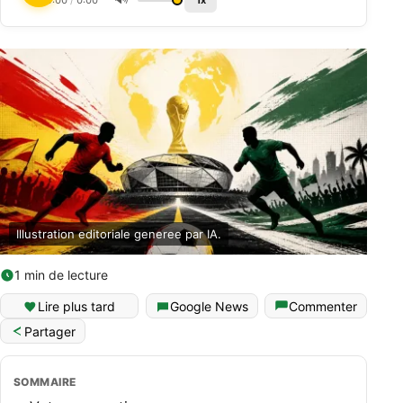
0:00
/
0:00
1x
Illustration editoriale generee par IA.
1 min de lecture
Lire plus tard
Google News
Commenter
Partager
SOMMAIRE