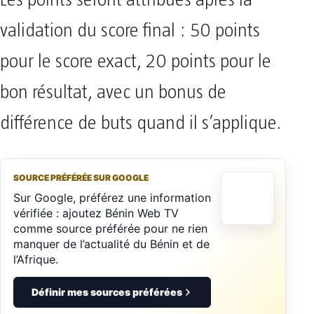
Les points seront attribués après la
validation du score final : 50 points
pour le score exact, 20 points pour le
bon résultat, avec un bonus de
différence de buts quand il s’applique.
SOURCE PRÉFÉRÉE SUR GOOGLE
Sur Google, préférez une information
vérifiée : ajoutez Bénin Web TV
comme source préférée pour ne rien
manquer de l’actualité du Bénin et de
l’Afrique.
Définir mes sources préférées