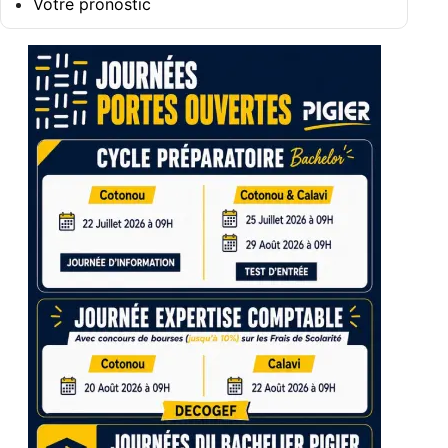
Votre pronostic