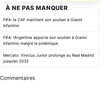
À NE PAS MANQUER
FIFA: la CAF maintient son soutien à Gianni
Infantino
FIFA: l’Argentine apporte son soutien à Gianni
Infantino malgré la polémique
Mercato: Vinicius Junior prolonge au Real Madrid
jusqu’en 2032
Commentaires