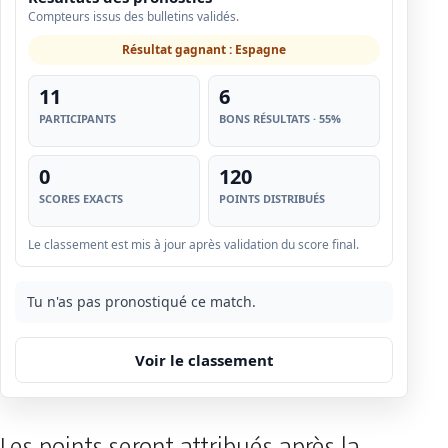
Compteurs issus des bulletins validés.
Résultat gagnant : Espagne
11
6
PARTICIPANTS
BONS RÉSULTATS · 55%
0
120
SCORES EXACTS
POINTS DISTRIBUÉS
Le classement est mis à jour après validation du score final.
Tu n'as pas pronostiqué ce match.
Voir le classement