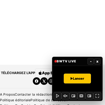
-
x
BWTV LIVE
App Store
Google Play
TÉLÉCHARGEZ L’APP
Lancer
A Propos
Contacter la rédaction
Rédaction
Mentions légales
Politique éditoriale
Politique de correction