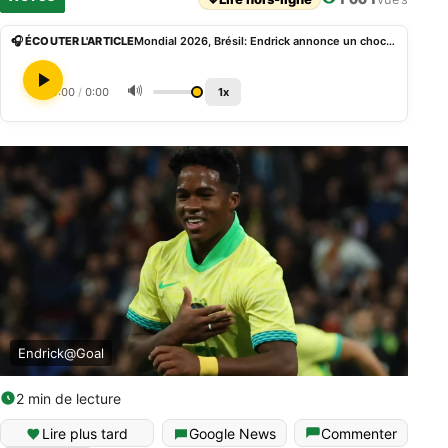
🎧 ÉCOUTER L'ARTICLE
Mondial 2026, Brésil: Endrick annonce un choc de haut niveau face au Maroc
🔊
0:00
/
0:00
1x
Endrick@Goal
2 min de lecture
Lire plus tard
Google News
Commenter