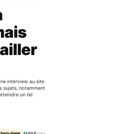
a
mais
ailler
ne interview au site
urs sujets, notamment
tteindre un tel
 hors-ligne
498
vues