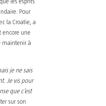
qué les esprits
endaire. Pour
c la Croatie, a
Et encore une
se maintenir à
is je ne sais
t. Je vis pour
nse que c’est
ster sur son