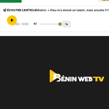
🎧 ÉCOUTER L'ARTICLE
Modric: « Dieu m’a donné un talent, mais ensuite il f
🔊
0:00
/
0:00
1x