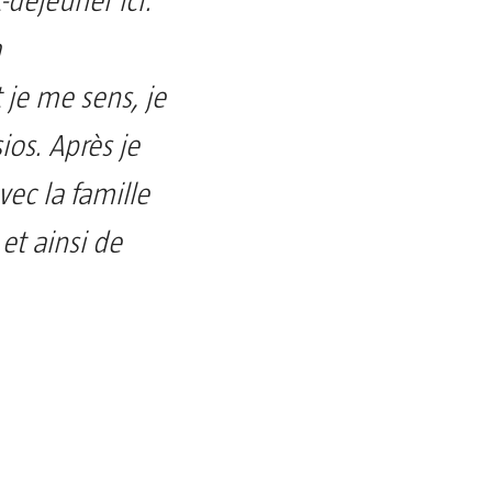
-déjeuner ici.
a
je me sens, je
ios. Après je
ec la famille
 et ainsi de
n