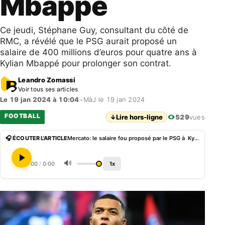
Mbappé
Ce jeudi, Stéphane Guy, consultant du côté de
RMC, a révélé que le PSG aurait proposé un
salaire de 400 millions d’euros pour quatre ans à
Kylian Mbappé pour prolonger son contrat.
Leandro Zomassi
Voir tous ses articles
Le 19 jan 2024 à 10:04
•
MàJ le 19 jan 2024
FOOTBALL
↓
Lire hors-ligne
529
vues
🎧 ÉCOUTER L'ARTICLE
Mercato: le salaire fou proposé par le PSG à Kylian Mbappé
🔊
0:00
/
0:00
1x