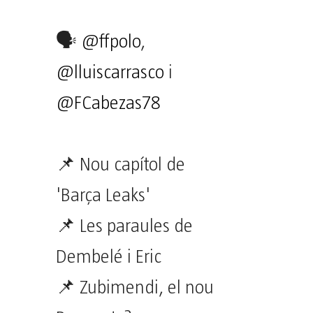
🗣
@ffpolo
,
@lluiscarrasco
i
@FCabezas78
📌 Nou capítol de
'Barça Leaks'
📌 Les paraules de
Dembelé i Eric
📌 Zubimendi, el nou