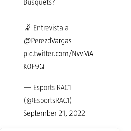
Busquets?
🤾 Entrevista a
@PerezdVargas
pic.twitter.com/NvvMA
K0F9Q
— Esports RAC1
(@EsportsRAC1)
September 21, 2022