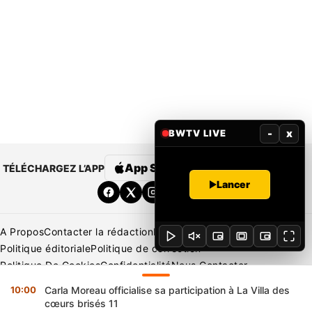
-
x
BWTV LIVE
App Store
Google Play
TÉLÉCHARGEZ L’APP
Lancer
A Propos
Contacter la rédaction
Rédaction
Mentions légales
Politique éditoriale
Politique de correction
Politique De Cookies
Confidentialité
Nous Contacter
Applications
BeNews | France
BeNews | Ivoire
10:00
Carla Moreau officialise sa participation à La Villa des
Copyright © 2026 BENIN WEB TV | Tous Droits Réservés
cœurs brisés 11