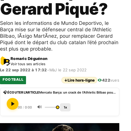
Gerard Piqué?
Selon les informations de Mundo Deportivo, le
Barça mise sur le défenseur central de l’Athletic
Bilbao, IÃ±igo MartÃ­nez, pour remplacer Gerard
Piqué dont le départ du club catalan l’été prochain
est plus que probable.
Romaric Déguénon
Voir tous ses articles
Le 22 sep 2022 à 17:32
•
MàJ le 22 sep 2022
FOOTBALL
↓
Lire hors-ligne
422
vues
🎧 ÉCOUTER L'ARTICLE
Mercato Barça: un crack de l’Athletic Bilbao pour remplacer Gerard Piqué?
🔊
0:00
/
0:00
1x