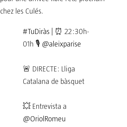
chez les Culés.
#TuDiràs
| ⏰ 22:30h-
01h 🎙
@aleixparise
🚨 DIRECTE: Lliga
Catalana de bàsquet
💥 Entrevista a
@OriolRomeu