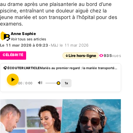
au drame après une plaisanterie au bord d’une
piscine, entraînant une douleur aiguë chez la
jeune mariée et son transport à l’hôpital pour des
examens.
Anne Sophie
Voir tous ses articles
Le 11 mar 2026 à 09:23
•
MàJ le 11 mar 2026
CÉLÉBRITÉ
↓
Lire hors-ligne
935
vues
🎧 ÉCOUTER L'ARTICLE
Mariés au premier regard : la mariée transportée d’urgence après avoir été poussée dans la piscine par son nouveau mari
🔊
0:00
/
0:00
1x