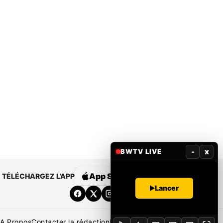
-
x
BWTV LIVE
App Store
Google Play
TÉLÉCHARGEZ L’APP
Lancer
A Propos
Contacter la rédaction
Rédaction
Mentions légales