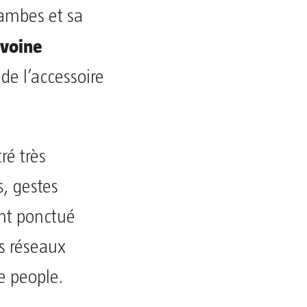
jambes et sa
avoine
de l’accessoire
ré très
, gestes
ont ponctué
es réseaux
se people.