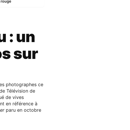
s rouge
 : un
os sur
 des photographes ce
 de Télévision de
ué de vives
ent en référence à
er
paru en octobre