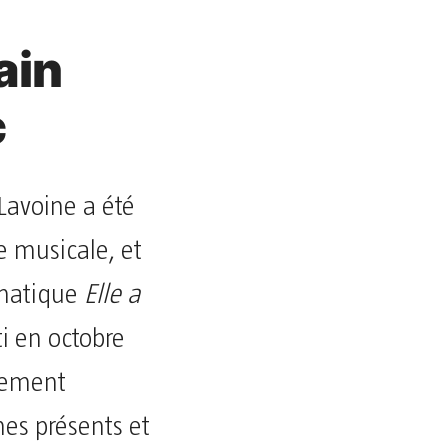
ain
c
 Lavoine a été
e musicale, et
ématique
Elle a
i en octobre
tement
es présents et