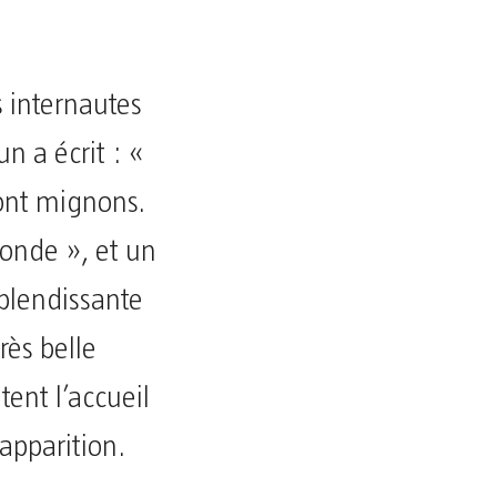
s internautes
n a écrit : «
sont mignons.
monde », et un
splendissante
rès belle
ent l’accueil
 apparition.