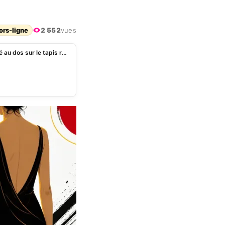
ors-ligne
2 552
vues
Marc Lavoine et Adriana Karembeu : un revolver fixé au dos sur le tapis rouge