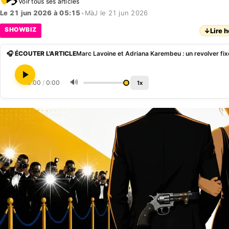
Voir tous ses articles
Le 21 jun 2026 à 05:15
•
MàJ le 21 jun 2026
SHOWBIZ
↓
Lire h
🎧 ÉCOUTER L'ARTICLE
🔊
0:00
/
0:00
1x