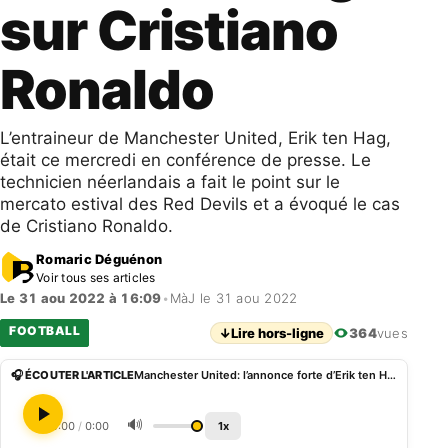
sur Cristiano
Ronaldo
L’entraineur de Manchester United, Erik ten Hag,
était ce mercredi en conférence de presse. Le
technicien néerlandais a fait le point sur le
mercato estival des Red Devils et a évoqué le cas
de Cristiano Ronaldo.
Romaric Déguénon
Voir tous ses articles
Le 31 aou 2022 à 16:09
•
MàJ le 31 aou 2022
FOOTBALL
↓
Lire hors-ligne
364
vues
🎧 ÉCOUTER L'ARTICLE
Manchester United: l’annonce forte d’Erik ten Hag sur Cristiano Ronaldo
🔊
0:00
/
0:00
1x