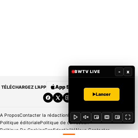
-
x
BWTV LIVE
App Store
Google Play
TÉLÉCHARGEZ L’APP
Lancer
A Propos
Contacter la rédaction
Rédaction
Mentions légales
Politique éditoriale
Politique de correction
Politique De Cookies
Confidentialité
Nous Contacter
Applications
BeNews | France
BeNews | Ivoire