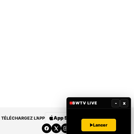
-
x
BWTV LIVE
App Store
Google Play
TÉLÉCHARGEZ L’APP
Lancer