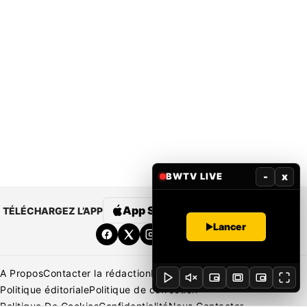
-
x
BWTV LIVE
App Store
Google Play
TÉLÉCHARGEZ L’APP
Lancer
A Propos
Contacter la rédaction
Rédaction
Mentions légales
Politique éditoriale
Politique de correction
Politique De Cookies
Confidentialité
Nous Contacter