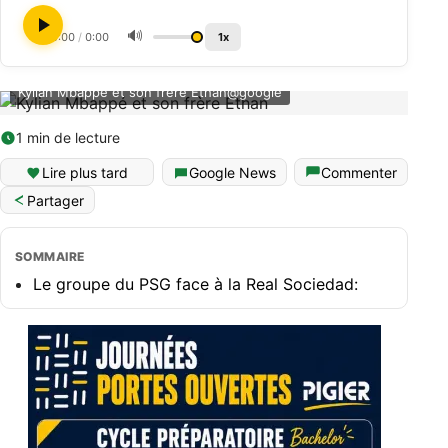
🔊
0:00
/
0:00
1x
Kylian Mbappé et son frère Ethan@google
1 min de lecture
Lire plus tard
Google News
Commenter
Partager
SOMMAIRE
Le groupe du PSG face à la Real Sociedad: