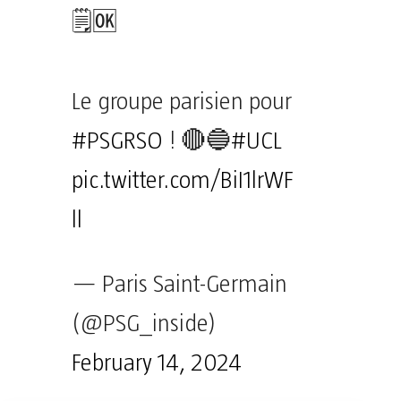
🗒️🆗
Le groupe parisien pour
#PSGRSO
! 🔴🔵
#UCL
pic.twitter.com/BiI1lrWF
ll
— Paris Saint-Germain
(@PSG_inside)
February 14, 2024