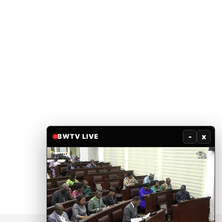
-
x
BWTV LIVE