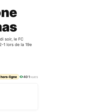
one
mas
i soir, le FC
2-1 lors de la 19e
 hors-ligne
401
vues