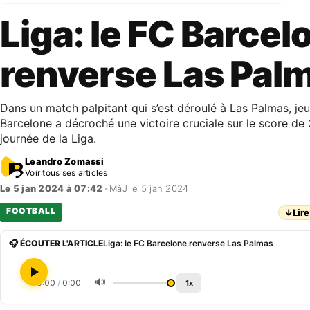
Liga: le FC Barcel
renverse Las Pal
Dans un match palpitant qui s’est déroulé à Las Palmas, jeud
Barcelone a décroché une victoire cruciale sur le score de 
journée de la Liga.
Leandro Zomassi
Voir tous ses articles
Le 5 jan 2024 à 07:42
•
MàJ le 5 jan 2024
FOOTBALL
↓
Lire
🎧 ÉCOUTER L'ARTICLE
Liga: le FC Barcelone renverse Las Palmas
🔊
0:00
/
0:00
1x