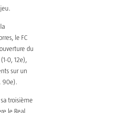
jeu.
 la
rres, le FC
l’ouverture du
(1-0, 12e),
nts sur un
, 90e).
 sa troisième
re le Real