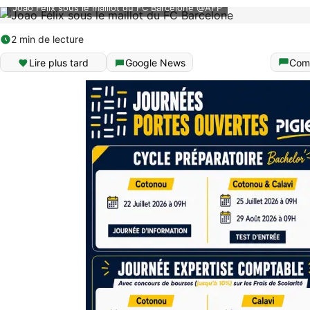
Joao Félix sous le maillot du FC Barcelone @AFP
2 min de lecture
Lire plus tard
Google News
Com