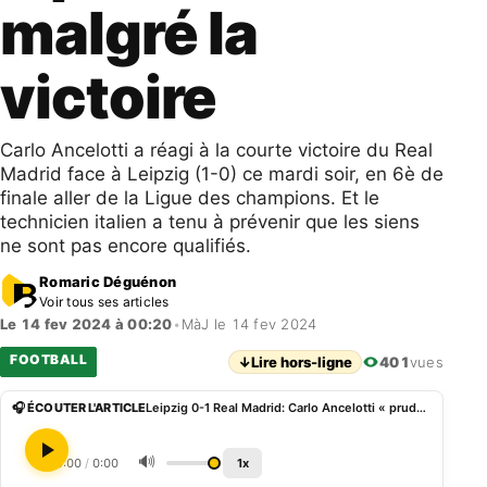
malgré la
victoire
Carlo Ancelotti a réagi à la courte victoire du Real
Madrid face à Leipzig (1-0) ce mardi soir, en 6è de
finale aller de la Ligue des champions. Et le
technicien italien a tenu à prévenir que les siens
ne sont pas encore qualifiés.
Romaric Déguénon
Voir tous ses articles
Le 14 fev 2024 à 00:20
•
MàJ le 14 fev 2024
FOOTBALL
↓
Lire hors-ligne
401
vues
🎧 ÉCOUTER L'ARTICLE
Leipzig 0-1 Real Madrid: Carlo Ancelotti « prudent » malgré la victoire
🔊
0:00
/
0:00
1x