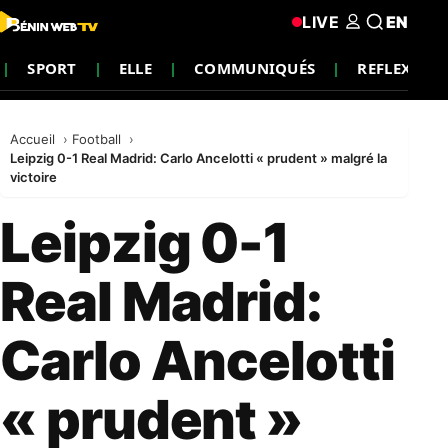
LIVE
EN
SPORT
ELLE
COMMUNIQUÉS
REFLEXION
Accueil
Football
Leipzig 0-1 Real Madrid: Carlo Ancelotti « prudent » malgré la
victoire
Leipzig 0-1
Real Madrid:
Carlo Ancelotti
« prudent »