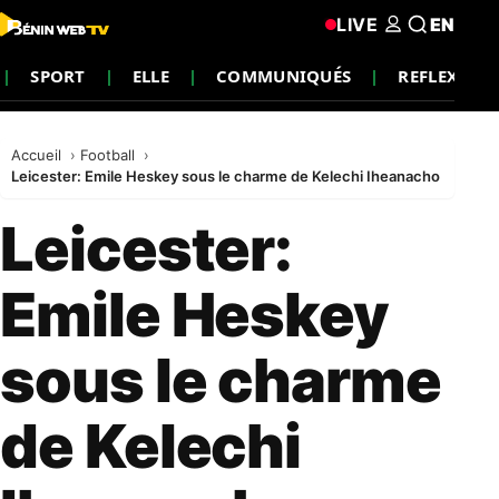
LIVE
EN
SPORT
ELLE
COMMUNIQUÉS
REFLEXION
Accueil
Football
Leicester: Emile Heskey sous le charme de Kelechi Iheanacho
Leicester:
Emile Heskey
sous le charme
de Kelechi