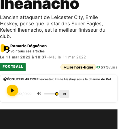
Iheanacho
L’ancien attaquant de Leicester City, Emile
Heskey, pense que la star des Super Eagles,
Kelechi Iheanacho, est le meilleur finisseur du
club.
Romaric Déguénon
Voir tous ses articles
Le 11 mar 2022 à 18:37
•
MàJ le 11 mar 2022
FOOTBALL
↓
Lire hors-ligne
575
vues
🎧 ÉCOUTER L'ARTICLE
Leicester: Emile Heskey sous le charme de Kelechi Iheanacho
🔊
0:00
/
0:00
1x