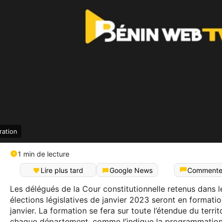
ration
1 min de lecture
Lire plus tard
Google News
Commente
Les délégués de la Cour constitutionnelle retenus dans 
élections législatives de janvier 2023 seront en format
janvier. La formation se fera sur toute l’étendue du territ
chaque département, comme l’indique la programmation