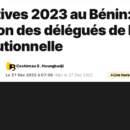
tives 2023 au Béni
on des délégués de 
utionnelle
Cochimau S. Houngbadji
Le 27 Déc 2022 à 07:38
•
MàJ le 27 Déc 2022
↓
Lire hors