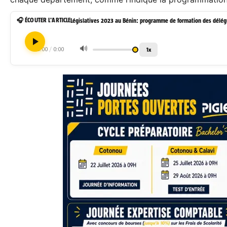
🎧 ÉCOUTER L'ARTICLE
🔊
0:00
/
0:00
1x