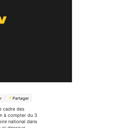
Partager
r
le cadre des
ion à compter du 3
oire national dans
 ci-dessous.