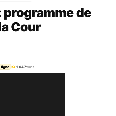
n: programme de
la Cour
-ligne
1 047
vues