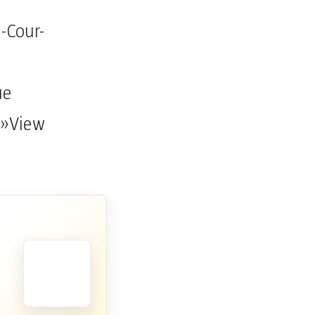
-Cour-
ue
 »View