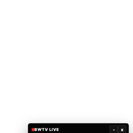
-
x
BWTV LIVE