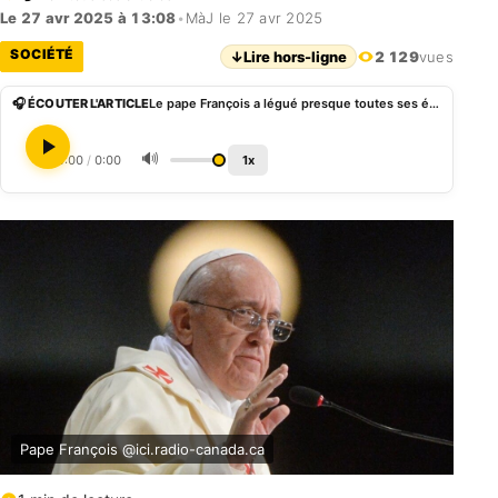
Le 27 avr 2025 à 13:08
•
MàJ le 27 avr 2025
SOCIÉTÉ
↓
Lire hors-ligne
2 129
vues
🎧 ÉCOUTER L'ARTICLE
Le pape François a légué presque toutes ses économies à une prison pour mineurs à Rome
🔊
0:00
/
0:00
1x
Pape François @ici.radio-canada.ca