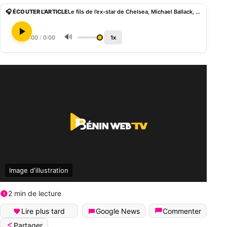
🎧 ÉCOUTER L'ARTICLE
Le fils de l’ex-star de Chelsea, Michael Ballack, tué dans un accident de quad à 18 ans
🔊
0:00
/
0:00
1x
Image d'illustration
2 min de lecture
Lire plus tard
Google News
Commenter
Partager