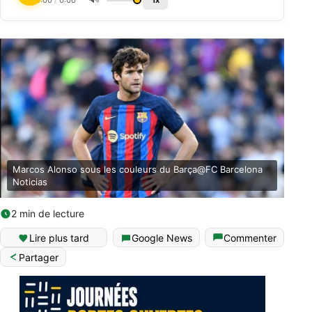
0:00
/
0:00
1x
Marcos Alonso sous les couleurs du Barça@FC Barcelona
Noticias
2 min de lecture
Lire plus tard
Google News
Commenter
Partager