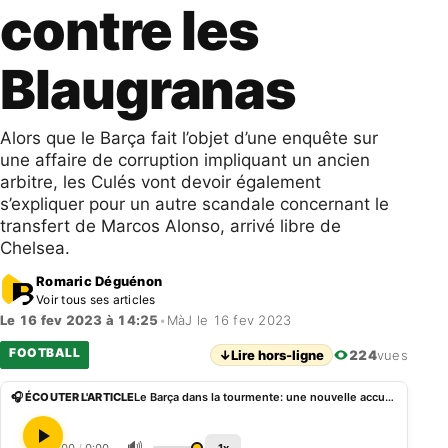
contre les
Blaugranas
Alors que le Barça fait l’objet d’une enquête sur
une affaire de corruption impliquant un ancien
arbitre, les Culés vont devoir également
s’expliquer pour un autre scandale concernant le
transfert de Marcos Alonso, arrivé libre de
Chelsea.
Romaric Déguénon
Voir tous ses articles
Le 16 fev 2023 à 14:25
•
MàJ le 16 fev 2023
FOOTBALL
↓
Lire hors-ligne
224
vues
🎧 ÉCOUTER L'ARTICLE
Le Barça dans la tourmente: une nouvelle accusation contre les Blaugranas
🔊