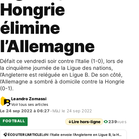
Hongrie
élimine
l’Allemagne
Défait ce vendredi soir contre l’Italie (1-0), lors de
la cinquième journée de la Ligue des nations,
l’Angleterre est reléguée en Ligue B. De son côté,
l’Allemagne a sombré à domicile contre la Hongrie
(0-1).
Leandro Zomassi
Voir tous ses articles
Le 24 sep 2022 à 06:27
•
MàJ le 24 sep 2022
FOOTBALL
↓
Lire hors-ligne
239
vues
🎧 ÉCOUTER L'ARTICLE
LdN: l’Italie envoie l’Angleterre en Ligue B, la Hongrie élimine l’Allemagne