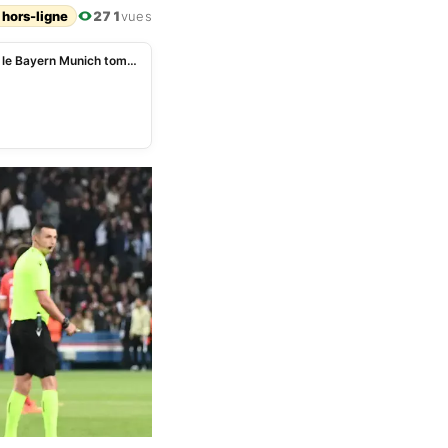
 hors-ligne
271
vues
LDC: le PSG s’extirpe du piège de la Real Sociedad, le Bayern Munich tombe en Italie