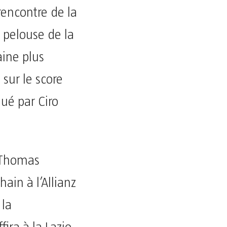
rencontre de la
a pelouse de la
ine plus
 sur le score
qué par Ciro
 Thomas
ain à l’Allianz
 la