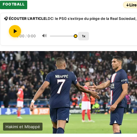
FOOTBALL
↓
Lire
🎧 ÉCOUTER L'ARTICLE
🔊
0:00
/
0:00
1x
Hakimi et Mbappé