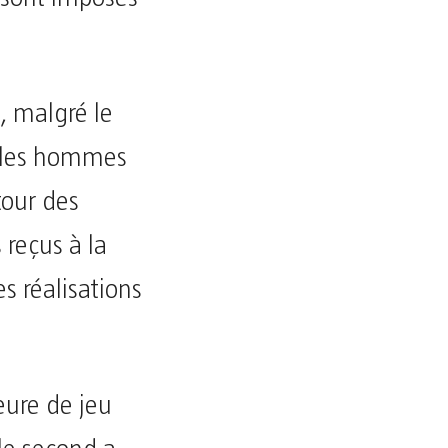
, malgré le
, les hommes
tour des
 reçus à la
s réalisations
eure de jeu