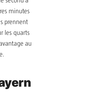
 le second a
ères minutes
ns prennent
r les quarts
t avantage au
e.
Bayern