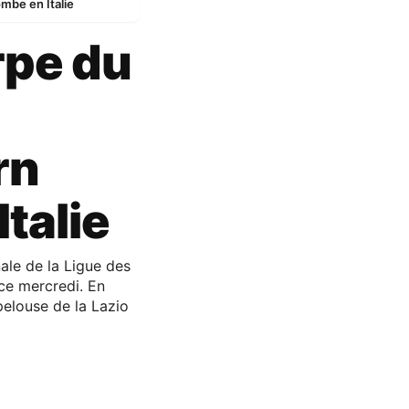
ombe en Italie
rpe du
rn
talie
nale de la Ligue des
ce mercredi. En
 pelouse de la Lazio