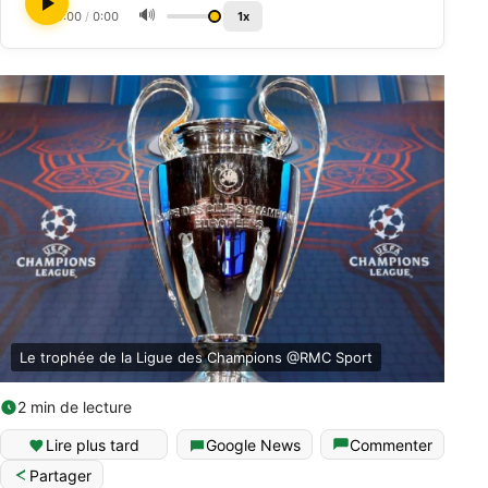
🔊
0:00
/
0:00
1x
Le trophée de la Ligue des Champions @RMC Sport
2 min de lecture
Lire plus tard
Google News
Commenter
Partager