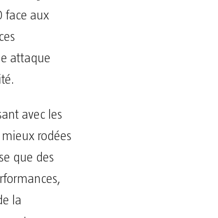
0 face aux
ces
ne attaque
té.
sant avec les
s mieux rodées
se que des
erformances,
de la