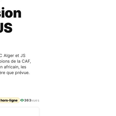
sion
JS
MC Alger et JS
pions de la CAF,
 africain, les
vère que prévue.
 hors-ligne
363
vues