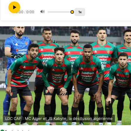
🔊
0:00
/
0:00
1x
LDC CAF : MC Alger et JS Kabylie, la désillusion algérienne