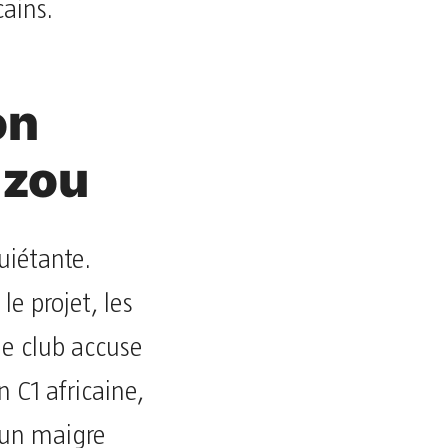
ains.
on
uzou
quiétante.
e projet, les
le club accuse
n C1 africaine,
 un maigre