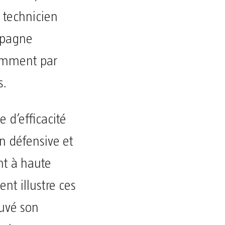
 technicien
ampagne
amment par
s.
 d’efficacité
on défensive et
ant à haute
nt illustre ces
uvé son