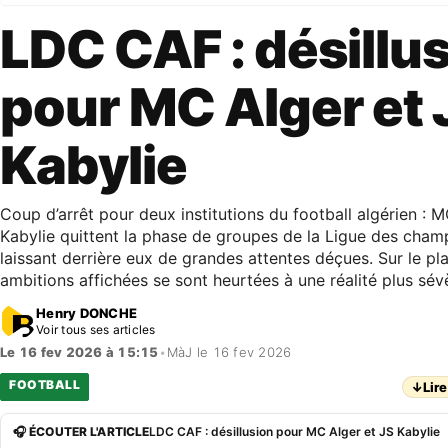
LDC CAF : désillu
pour MC Alger et 
Kabylie
Coup d’arrêt pour deux institutions du football algérien : 
Kabylie quittent la phase de groupes de la Ligue des cham
laissant derrière eux de grandes attentes déçues. Sur le plan
ambitions affichées se sont heurtées à une réalité plus sé
Henry DONCHE
Voir tous ses articles
Le 16 fev 2026 à 15:15
•
MàJ le 16 fev 2026
FOOTBALL
↓
Lire
🎧 ÉCOUTER L'ARTICLE
LDC CAF : désillusion pour MC Alger et JS Kabylie