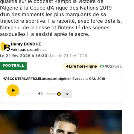
qualifié sur le podcast Kampo la victoire de
l’Algérie à la Coupe d’Afrique des Nations 2019
d’un des moments les plus marquants de sa
trajectoire sportive. Il a raconté, avec force détails,
l’ampleur de la liesse et l’intensité des scènes
auxquelles il a assisté après le sacre.
Henry DONCHE
Voir tous ses articles
Le 21 fev 2026 à 16:30
•
MàJ le 21 fev 2026
FOOTBALL
↓
Lire hors-ligne
462
vues
🎧 ÉCOUTER L'ARTICLE
L’attaquant algérien évoque la CAN 2019
🔊
0:00
/
0:00
1x