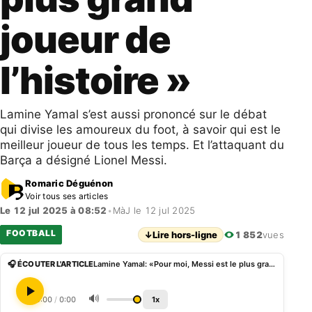
joueur de
l’histoire »
Lamine Yamal s’est aussi prononcé sur le débat
qui divise les amoureux du foot, à savoir qui est le
meilleur joueur de tous les temps. Et l’attaquant du
Barça a désigné Lionel Messi.
Romaric Déguénon
Voir tous ses articles
Le 12 jul 2025 à 08:52
•
MàJ le 12 jul 2025
FOOTBALL
↓
Lire hors-ligne
1 852
vues
🎧 ÉCOUTER L'ARTICLE
Lamine Yamal: «Pour moi, Messi est le plus grand joueur de l’histoire »
🔊
0:00
/
0:00
1x