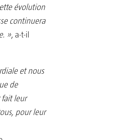
ette évolution
sse continuera
e. »
, a-t-il
rdiale et nous
que de
ait leur
tous, pour leur