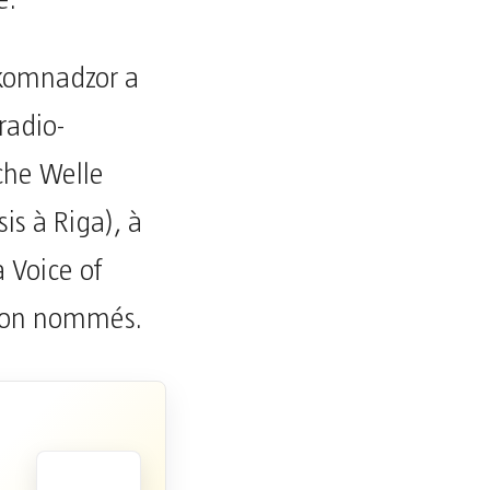
e.
skomnadzor a
radio-
che Welle
is à Riga), à
 Voice of
 non nommés.