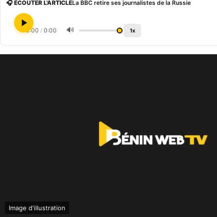
🎧 ÉCOUTER L'ARTICLE
La BBC retire ses journalistes de la Russie
🔊
0:00
/
0:00
1x
Image d'illustration