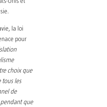
ts-Unis et
sie.
ie, la loi
enace pour
slation
alisme
tre choix que
 tous les
nnel de
e pendant que