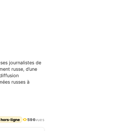
ses journalistes de
ement russe, d’une
diffusion
mées russes à
 hors-ligne
596
vues