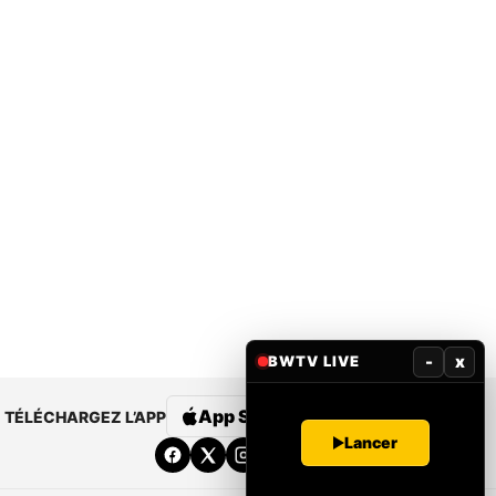
-
x
BWTV LIVE
App Store
Google Play
TÉLÉCHARGEZ L’APP
Lancer