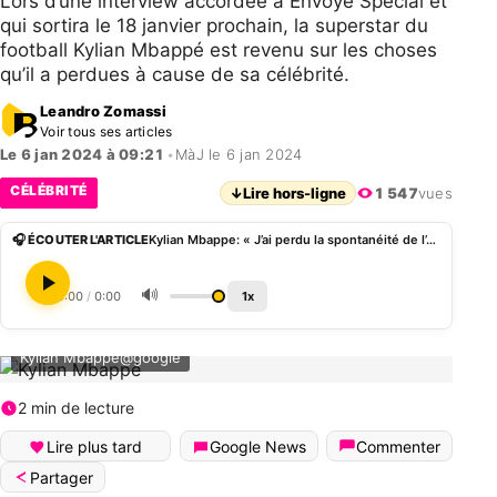
Lors d’une interview accordée à Envoyé Spécial et
qui sortira le 18 janvier prochain, la superstar du
football Kylian Mbappé est revenu sur les choses
qu’il a perdues à cause de sa célébrité.
Leandro Zomassi
Voir tous ses articles
Le 6 jan 2024 à 09:21
•
MàJ le 6 jan 2024
CÉLÉBRITÉ
↓
Lire hors-ligne
1 547
vues
🎧 ÉCOUTER L'ARTICLE
Kylian Mbappe: « J’ai perdu la spontanéité de l’être humain »
🔊
0:00
/
0:00
1x
Kylian Mbappé@google
2 min de lecture
Lire plus tard
Google News
Commenter
Partager