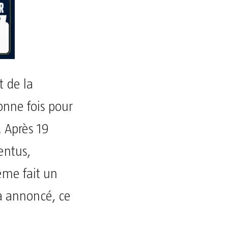
t de la
onne fois pour
. Après 19
entus,
ême fait un
a annoncé, ce