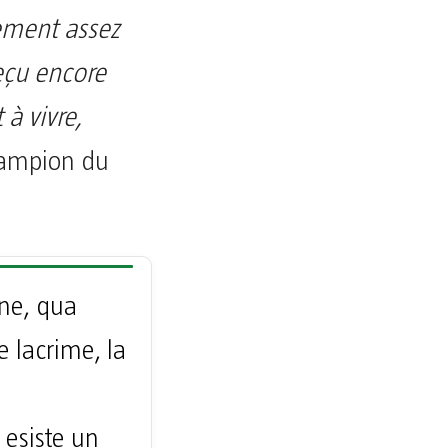
iement assez
reçu encore
 à vivre,
champion du
one, qua
e lacrime, la
esiste un