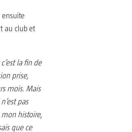
 ensuite
 au club et
’est la fin de
on prise,
rs mois. Mais
 n’est pas
 mon histoire,
ais que ce