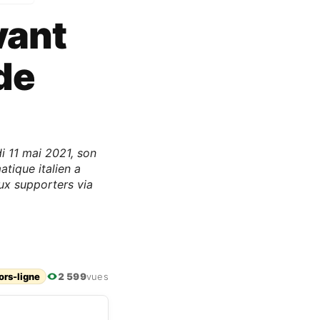
vant
de
i 11 mai 2021, son
atique italien a
ux supporters via
ors-ligne
2 599
vues