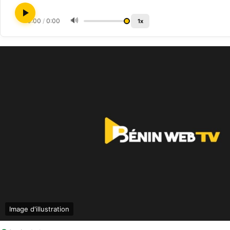
🔊
0:00
/
0:00
1x
Image d'illustration