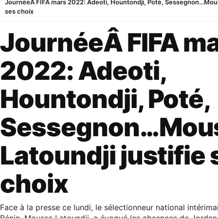
JournéeÂ FIFA mars 2022: Adeoti, Hountondji, Poté, Sessegnon…Mouss
ses choix
JournéeÂ FIFA m
2022: Adeoti,
Hountondji, Poté,
Sessegnon…Mou
Latoundji justifie
choix
Face à la presse ce lundi, le sélectionneur national intérima