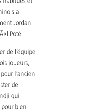
s habitués et
ninois a
mment Jordan
Ã«l Poté.
er de l’équipe
ois joueurs,
 pour l’ancien
ester de
dji qui
b pour bien