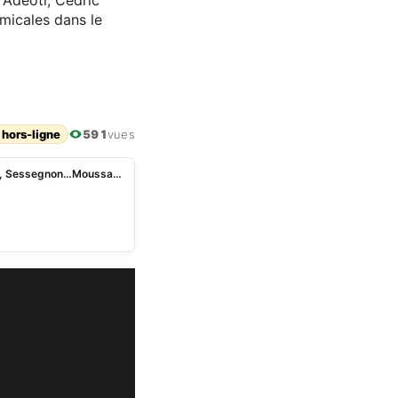
 Adeoti, Cédric
amicales dans le
 hors-ligne
591
vues
JournéeÂ FIFA mars 2022: Adeoti, Hountondji, Poté, Sessegnon…Moussa Latoundji justifie ses choix