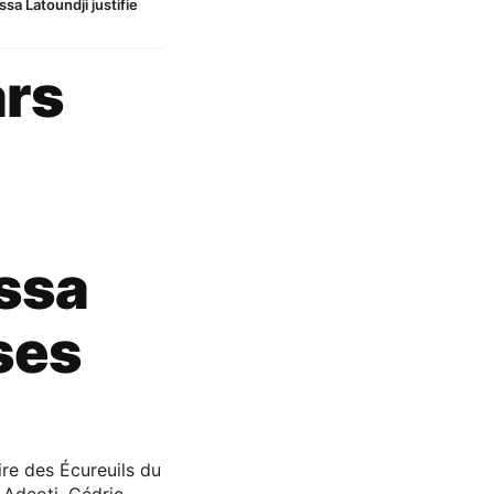
a Latoundji justifie
ars
ssa
 ses
ire des Écureuils du