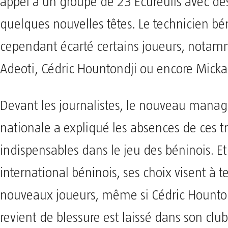
appel à un groupe de 23 Écureuils avec de
quelques nouvelles têtes. Le technicien bé
cependant écarté certains joueurs, nota
Adeoti, Cédric Hountondji ou encore Micka
Devant les journalistes, le nouveau manag
nationale a expliqué les absences de ces tr
indispensables dans le jeu des béninois. Et
international béninois, ses choix visent à t
nouveaux joueurs, même si Cédric Hounton
revient de blessure est laissé dans son clu