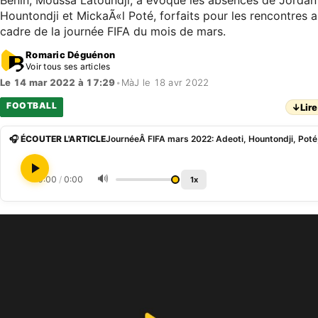
Bénin, Moussa Latoundji, a évoqué les absences de Jordan
Hountondji et MickaÃ«l Poté, forfaits pour les rencontres 
cadre de la journée FIFA du mois de mars.
Romaric Déguénon
Voir tous ses articles
Le 14 mar 2022 à 17:29
•
MàJ le 18 avr 2022
FOOTBALL
↓
Lire
🎧 ÉCOUTER L'ARTICLE
🔊
0:00
/
0:00
1x