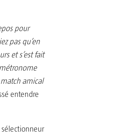
repos pour
iez pas qu’en
 et s’est fait
n métronome
n match amical
aissé entendre
e sélectionneur