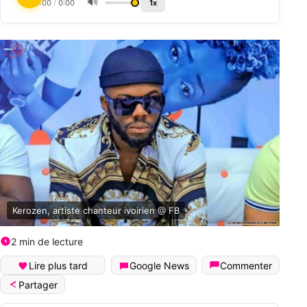
🔊
0:00
/
0:00
1x
Kerozen, artiste chanteur ivoirien @ FB
2 min de lecture
Lire plus tard
Google News
Commenter
Partager