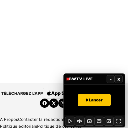
-
x
BWTV LIVE
App Store
Google Play
TÉLÉCHARGEZ L’APP
Lancer
A Propos
Contacter la rédaction
Rédaction
Mentions légales
Politique éditoriale
Politique de correction