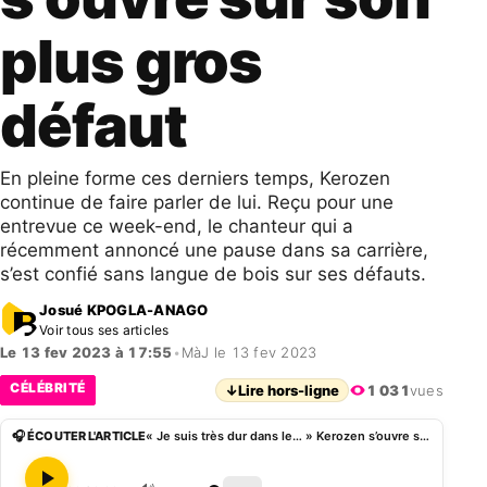
plus gros
défaut
En pleine forme ces derniers temps, Kerozen
continue de faire parler de lui. Reçu pour une
entrevue ce week-end, le chanteur qui a
récemment annoncé une pause dans sa carrière,
s’est confié sans langue de bois sur ses défauts.
Josué KPOGLA-ANAGO
Voir tous ses articles
Le 13 fev 2023 à 17:55
•
MàJ le 13 fev 2023
CÉLÉBRITÉ
↓
Lire hors-ligne
1 031
vues
🎧 ÉCOUTER L'ARTICLE
« Je suis très dur dans le… » Kerozen s’ouvre sur son plus gros défaut