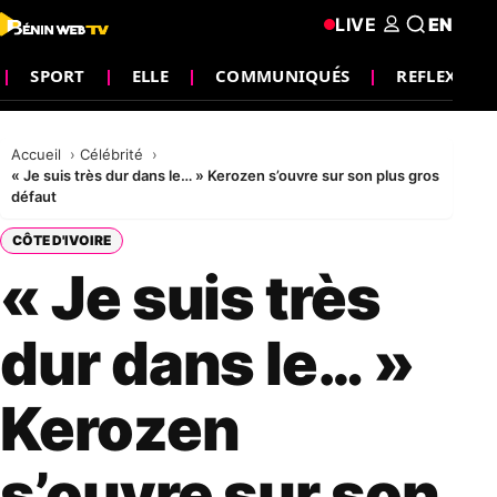
LIVE
EN
SPORT
ELLE
COMMUNIQUÉS
REFLEXION
Accueil
Célébrité
« Je suis très dur dans le… » Kerozen s’ouvre sur son plus gros
défaut
CÔTE D'IVOIRE
« Je suis très
dur dans le… »
Kerozen
s’ouvre sur son