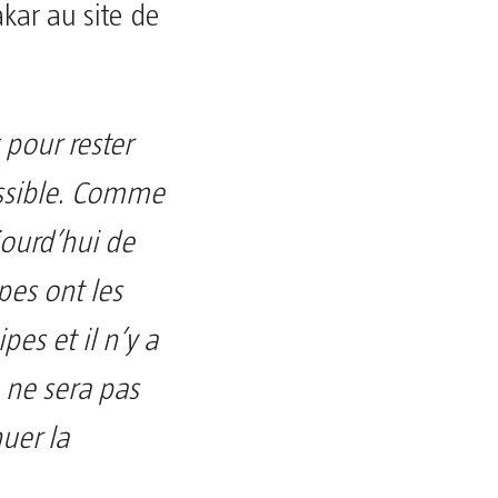
kar au site de
pour rester
ossible. Comme
jourd’hui de
pes ont les
pes et il n’y a
 ne sera pas
nuer la