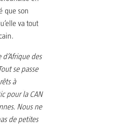
ré que son
’elle va tout
cain.
 d’Afrique des
out se passe
êts à
stic pour la CAN
onnes. Nous ne
as de petites