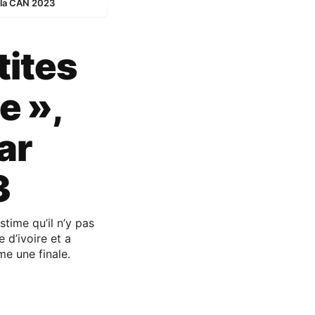
t la CAN 2023
tites
e »,
ar
3
time qu’il n’y pas
 d’ivoire et a
e une finale.