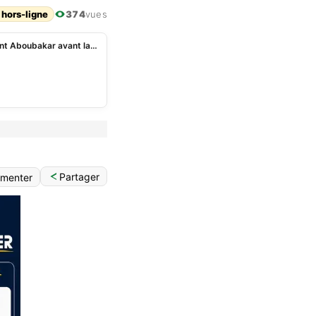
 hors-ligne
374
vues
« Il n’y a pas de petites équipes en Afrique », Vincent Aboubakar avant la CAN 2023
Partager
menter