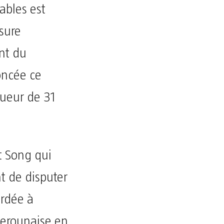
ables est
ssure
nt du
oncée ce
oueur de 31
t Song qui
t de disputer
ordée à
merounaise en