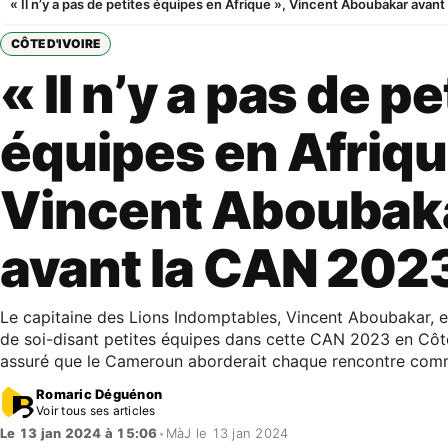
« Il n’y a pas de petites équipes en Afrique », Vincent Aboubakar avan
CÔTE D'IVOIRE
« Il n’y a pas de pe
équipes en Afriqu
Vincent Aboubak
avant la CAN 202
Le capitaine des Lions Indomptables, Vincent Aboubakar, es
de soi-disant petites équipes dans cette CAN 2023 en Côte
assuré que le Cameroun aborderait chaque rencontre comm
Romaric Déguénon
Voir tous ses articles
Le 13 jan 2024 à 15:06
•
MàJ le 13 jan 2024