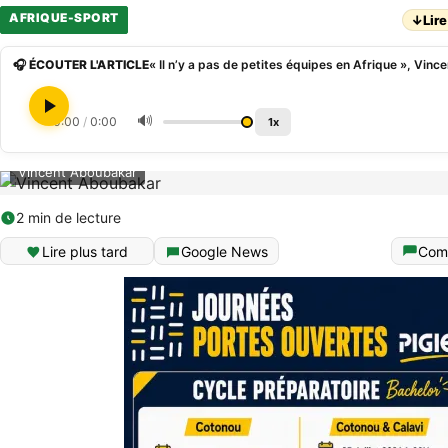
AFRIQUE-SPORT
↓
Lire
🎧 ÉCOUTER L'ARTICLE
🔊
0:00
/
0:00
1x
Vincent Aboubakar
2 min de lecture
Lire plus tard
Google News
Com