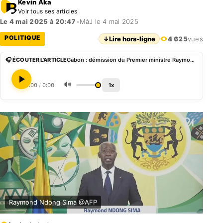
Kevin Aka
Voir tous ses articles
Le 4 mai 2025 à 20:47
•
MàJ le 4 mai 2025
POLITIQUE
↓
Lire hors-ligne
4 625
vues
🎧 ÉCOUTER L'ARTICLE
Gabon : démission du Premier ministre Raymond Ndong Sima
🔊
0:00
/
0:00
1x
Raymond Ndong Sima @AFP