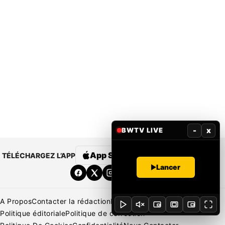
-
x
BWTV LIVE
App Store
Google Play
TÉLÉCHARGEZ L’APP
Lancer
A Propos
Contacter la rédaction
Rédaction
Mentions légales
Politique éditoriale
Politique de correction