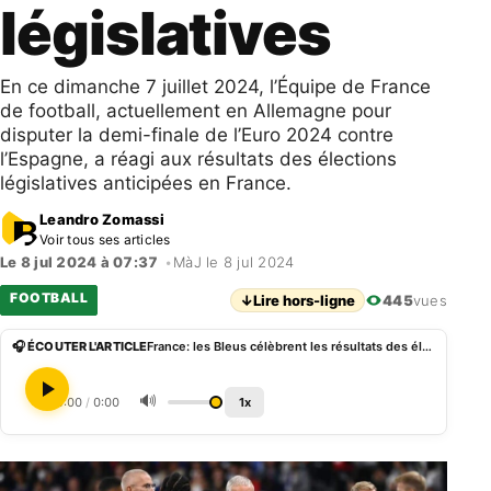
législatives
En ce dimanche 7 juillet 2024, l’Équipe de France
de football, actuellement en Allemagne pour
disputer la demi-finale de l’Euro 2024 contre
l’Espagne, a réagi aux résultats des élections
législatives anticipées en France.
Leandro Zomassi
Voir tous ses articles
Le 8 jul 2024 à 07:37
•
MàJ le 8 jul 2024
FOOTBALL
↓
Lire hors-ligne
445
vues
🎧 ÉCOUTER L'ARTICLE
France: les Bleus célèbrent les résultats des élections législatives
🔊
0:00
/
0:00
1x