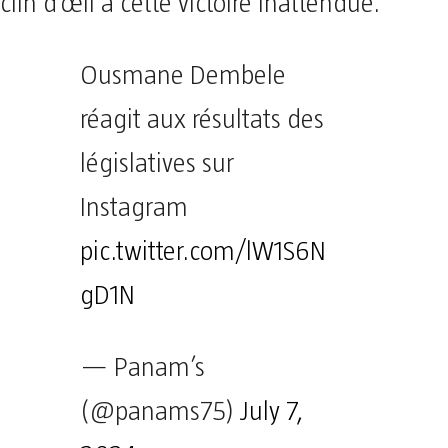
clin d’œil à cette victoire inattendue.
Ousmane Dembele
réagit aux résultats des
législatives sur
Instagram
pic.twitter.com/lW1S6N
gD1N
— Panam’s
(@panams75)
July 7,