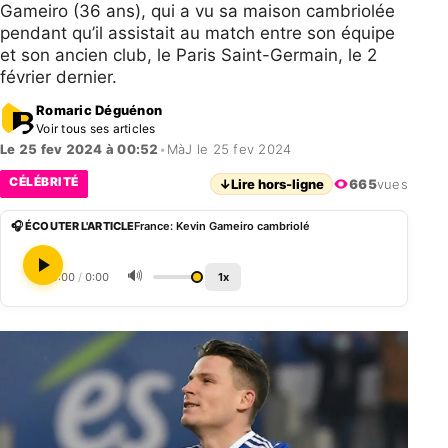
Gameiro (36 ans), qui a vu sa maison cambriolée
pendant qu’il assistait au match entre son équipe
et son ancien club, le Paris Saint-Germain, le 2
février dernier.
Romaric Déguénon
Voir tous ses articles
Le 25 fev 2024 à 00:52
•
MàJ le 25 fev 2024
CÉLÉBRITÉ
↓
Lire hors-ligne
665
vues
🎧 ÉCOUTER L'ARTICLE
France: Kevin Gameiro cambriolé
🔊
0:00
/
0:00
1x