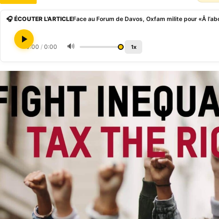
🎧 ÉCOUTER L'ARTICLE
🔊
0:00
/
0:00
1x