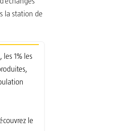
 d’échanges
s la station de
 les 1% les
roduites,
opulation
Découvrez le