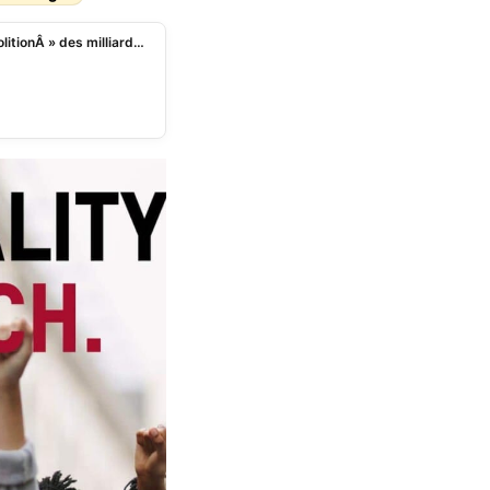
Face au Forum de Davos, Oxfam milite pour «Â l’abolitionÂ » des milliardaires