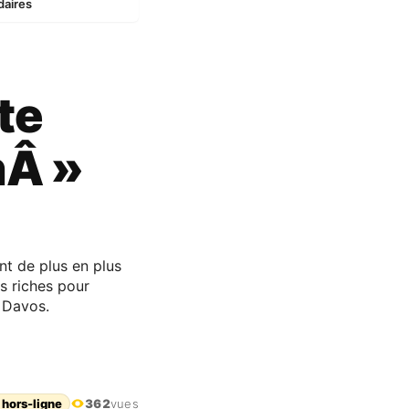
daires
te
nÂ »
nt de plus en plus
s riches pour
 Davos.
 hors-ligne
362
vues