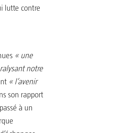
 lutte contre
enues
« une
ralysant notre
ant
« l’avenir
ns son rapport
 passé à un
rque