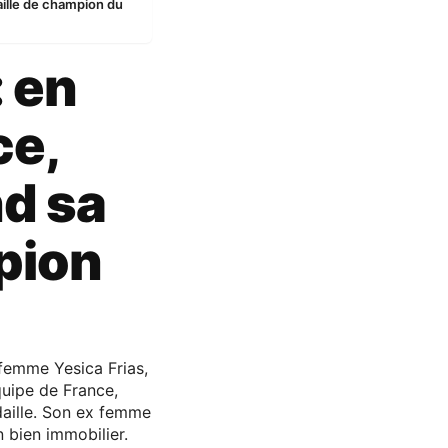
aille de champion du
: en
ce,
d sa
pion
 femme Yesica Frias,
quipe de France,
daille. Son ex femme
n bien immobilier.