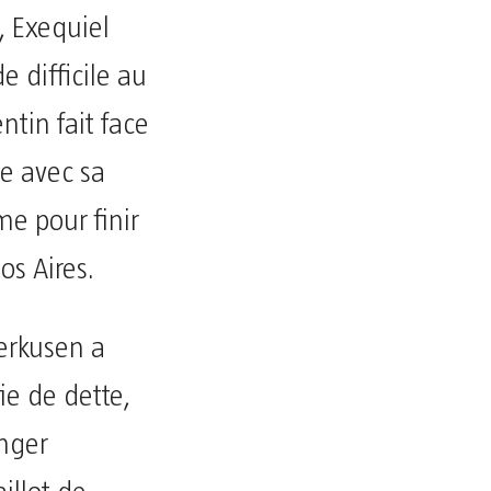
, Exequiel
 difficile au
ntin fait face
e avec sa
e pour finir
os Aires.
verkusen a
ie de dette,
enger