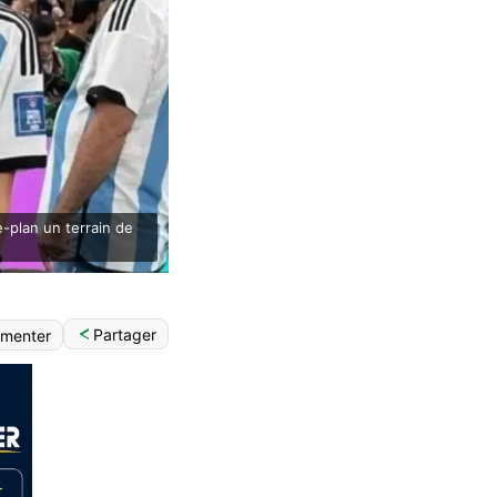
-plan un terrain de
Partager
menter