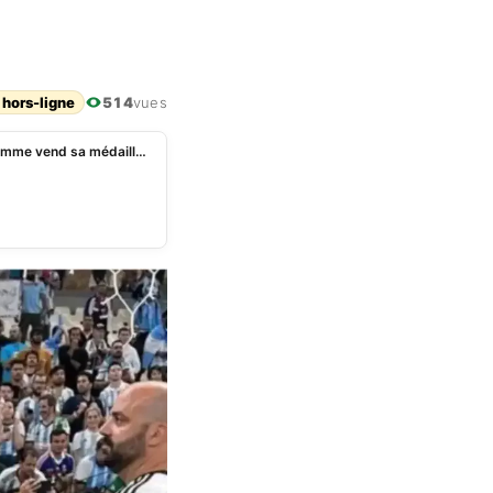
 hors-ligne
514
vues
Exequiel Palacios: en instance de divorce, son ex femme vend sa médaille de champion du monde