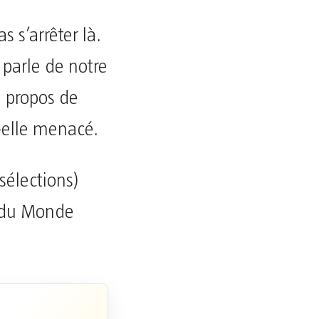
 s’arrêter là.
e parle de notre
 à propos de
t-elle menacé.
sélections)
pe du Monde