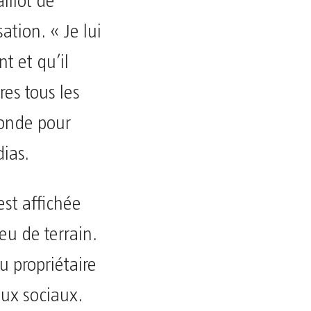
illot de
ion. « Je lui
t et qu’il
res tous les
monde pour
dias.
est affichée
eu de terrain.
 propriétaire
aux sociaux.