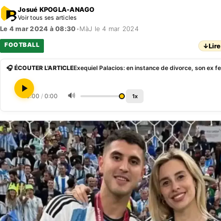
Josué KPOGLA-ANAGO
Voir tous ses articles
Le 4 mar 2024 à 08:30
•
MàJ le 4 mar 2024
FOOTBALL
↓
Lire
🎧 ÉCOUTER L'ARTICLE
🔊
0:00
/
0:00
1x