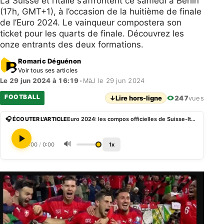
La Suisse et l’Italie s’affrontent ce samedi à Berlin
(17h, GMT+1), à l’occasion de la huitième de finale
de l’Euro 2024. Le vainqueur compostera son
ticket pour les quarts de finale. Découvrez les
onze entrants des deux formations.
Romaric Déguénon
Voir tous ses articles
Le 29 jun 2024 à 16:19
•
MàJ le 29 jun 2024
FOOTBALL
↓
Lire hors-ligne
247
vues
🎧 ÉCOUTER L'ARTICLE
Euro 2024: les compos officielles de Suisse-Italie
🔊
0:00
/
0:00
1x