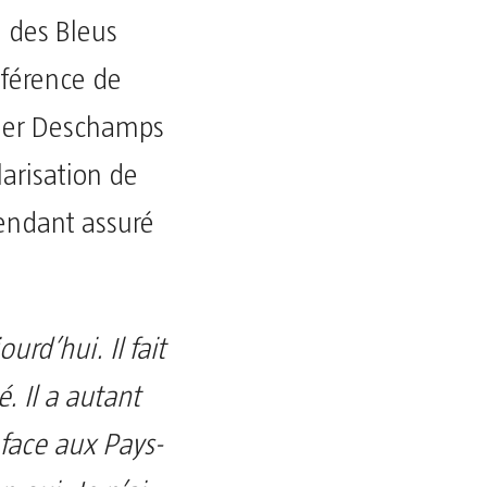
e des Bleus
onférence de
idier Deschamps
larisation de
pendant assuré
urd’hui. Il fait
. Il a autant
 face aux Pays-