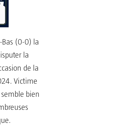
-Bas (0-0) la
isputer la
ccasion de la
024. Victime
s semble bien
ombreuses
que.