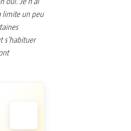
n oui. Je n’ai
 limite un peu
rtaines
ut s’habituer
ont