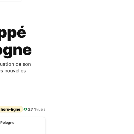
appé
ogne
tuation de son
s nouvelles
 hors-ligne
271
vues
-Pologne