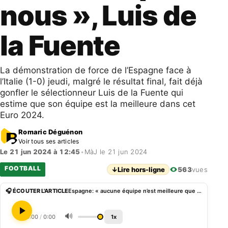
nous », Luis de
la Fuente
La démonstration de force de l’Espagne face à
l’Italie (1-0) jeudi, malgré le résultat final, fait déjà
gonfler le sélectionneur Luis de la Fuente qui
estime que son équipe est la meilleure dans cet
Euro 2024.
Romaric Déguénon
Voir tous ses articles
Le 21 jun 2024 à 12:45
•
MàJ le 21 jun 2024
FOOTBALL
↓
Lire hors-ligne
563
vues
🎧 ÉCOUTER L'ARTICLE
Espagne: « aucune équipe n’est meilleure que nous », Luis de la Fuente
🔊
0:00
/
0:00
1x