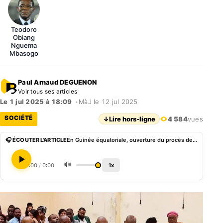
Teodoro
Obiang
Nguema
Mbasogo
Paul Arnaud DEGUENON
Voir tous ses articles
Le 1 jul 2025 à 18:09
•
MàJ le 12 jul 2025
SOCIÉTÉ
↓
Lire hors-ligne
4 584
vues
🎧 ÉCOUTER L'ARTICLE
En Guinée équatoriale, ouverture du procès de Baltasar Ebang Engonga
🔊
0:00
/
0:00
1x