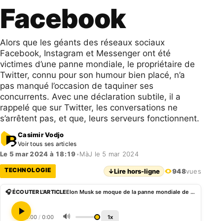
Facebook
Alors que les géants des réseaux sociaux
Facebook, Instagram et Messenger ont été
victimes d’une panne mondiale, le propriétaire de
Twitter, connu pour son humour bien placé, n’a
pas manqué l’occasion de taquiner ses
concurrents. Avec une déclaration subtile, il a
rappelé que sur Twitter, les conversations ne
s’arrêtent pas, et que, leurs serveurs fonctionnent.
Casimir Vodjo
Voir tous ses articles
Le 5 mar 2024 à 18:19
•
MàJ le 5 mar 2024
TECHNOLOGIE
↓
Lire hors-ligne
948
vues
🎧 ÉCOUTER L'ARTICLE
Elon Musk se moque de la panne mondiale de Facebook
🔊
0:00
/
0:00
1x