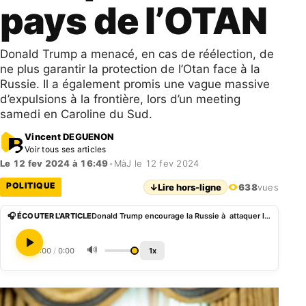
pays de l’OTAN
Donald Trump a menacé, en cas de réélection, de
ne plus garantir la protection de l’Otan face à la
Russie. Il a également promis une vague massive
d’expulsions à la frontière, lors d’un meeting
samedi en Caroline du Sud.
Vincent DEGUENON
Voir tous ses articles
Le 12 fev 2024 à 16:49
•
MàJ le 12 fev 2024
POLITIQUE
↓
Lire hors-ligne
638
vues
🎧 ÉCOUTER L'ARTICLE
Donald Trump encourage la Russie à attaquer les pays de l’OTAN
🔊
0:00
/
0:00
1x