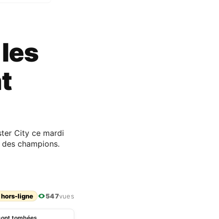
 les
t
ter City ce mardi
ue des champions.
 hors-ligne
547
vues
 sont tombées