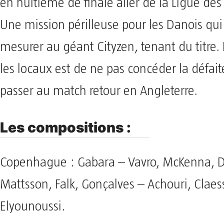
en huitième de finale aller de la Ligue de
Une mission périlleuse pour les Danois qui
mesurer au géant Cityzen, tenant du titre. L
les locaux est de ne pas concéder la défait
passer au match retour en Angleterre.
Les compositions :
Copenhague : Gabara – Vavro, McKenna, Dik
Mattsson, Falk, Gonçalves – Achouri, Claes
Elyounoussi.