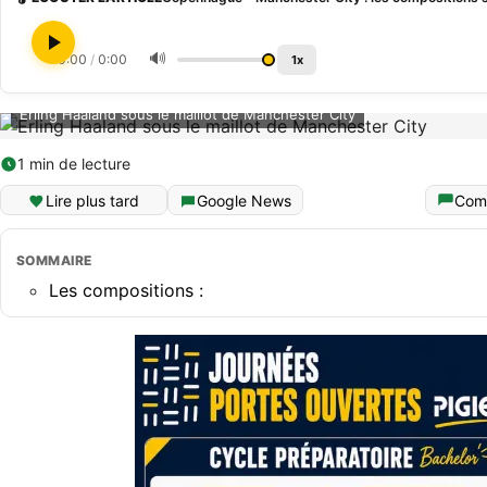
🔊
0:00
/
0:00
1x
Erling Haaland sous le maillot de Manchester City
1 min de lecture
Lire plus tard
Google News
Com
SOMMAIRE
Les compositions :