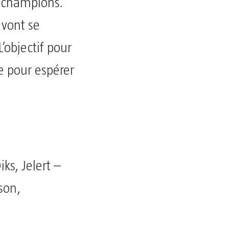
s champions.
 vont se
’objectif pour
e pour espérer
s, Jelert –
son,